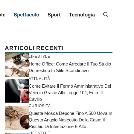
yle
Spettacolo
Sport
Tecnologia
ARTICOLI RECENTI
LIFESTYLE
Home Office: Come Arredare Il Tuo Studio
Domestico In Stile Scandinavo
ATTUALITÀ
Come Evitare Il Fermo Amministrativo Del
Veicolo Grazie Alla Legge 104, Ecco Il
Cavillo
CURIOSITÀ
Questa Mosca Depone Fino A 500 Uova In
Questo Angolo Nascosto Della Casa: Il
Rischio Di Infestazione È Alto
LIFESTYLE