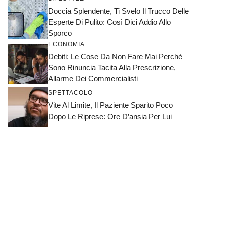
Doccia Splendente, Ti Svelo Il Trucco Delle
Esperte Di Pulito: Così Dici Addio Allo
Sporco
ECONOMIA
Debiti: Le Cose Da Non Fare Mai Perché
Sono Rinuncia Tacita Alla Prescrizione,
Allarme Dei Commercialisti
SPETTACOLO
Vite Al Limite, Il Paziente Sparito Poco
Dopo Le Riprese: Ore D’ansia Per Lui