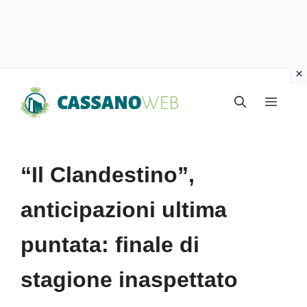
Vai
Menu
al
contenuto
“Il Clandestino”,
anticipazioni ultima
puntata: finale di
stagione inaspettato