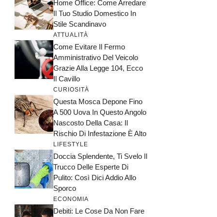
Home Office: Come Arredare
Il Tuo Studio Domestico In
Stile Scandinavo
ATTUALITÀ
Come Evitare Il Fermo
Amministrativo Del Veicolo
Grazie Alla Legge 104, Ecco
Il Cavillo
CURIOSITÀ
Questa Mosca Depone Fino
A 500 Uova In Questo Angolo
Nascosto Della Casa: Il
Rischio Di Infestazione È Alto
LIFESTYLE
Doccia Splendente, Ti Svelo Il
Trucco Delle Esperte Di
Pulito: Così Dici Addio Allo
Sporco
ECONOMIA
Debiti: Le Cose Da Non Fare