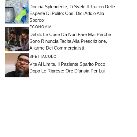
Doccia Splendente, Ti Svelo Il Trucco Delle
Esperte Di Pulito: Così Dici Addio Allo
Sporco
ECONOMIA
Debiti: Le Cose Da Non Fare Mai Perché
Sono Rinuncia Tacita Alla Prescrizione,
Allarme Dei Commercialisti
SPETTACOLO
Vite Al Limite, Il Paziente Sparito Poco
Dopo Le Riprese: Ore D’ansia Per Lui