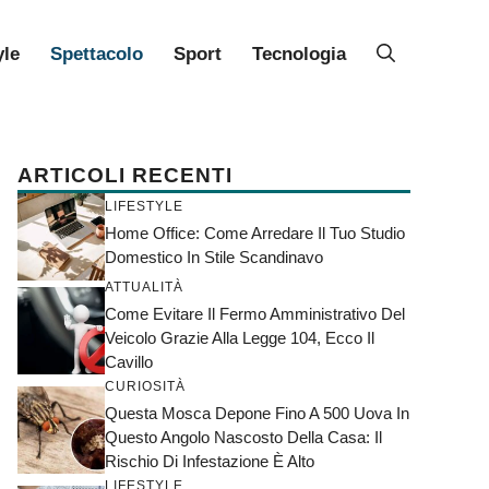
yle
Spettacolo
Sport
Tecnologia
ARTICOLI RECENTI
LIFESTYLE
Home Office: Come Arredare Il Tuo Studio
Domestico In Stile Scandinavo
ATTUALITÀ
Come Evitare Il Fermo Amministrativo Del
Veicolo Grazie Alla Legge 104, Ecco Il
Cavillo
CURIOSITÀ
Questa Mosca Depone Fino A 500 Uova In
Questo Angolo Nascosto Della Casa: Il
Rischio Di Infestazione È Alto
LIFESTYLE