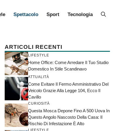
yle
Spettacolo
Sport
Tecnologia
ARTICOLI RECENTI
LIFESTYLE
Home Office: Come Arredare Il Tuo Studio
Domestico In Stile Scandinavo
ATTUALITÀ
Come Evitare Il Fermo Amministrativo Del
Veicolo Grazie Alla Legge 104, Ecco Il
Cavillo
CURIOSITÀ
Questa Mosca Depone Fino A 500 Uova In
Questo Angolo Nascosto Della Casa: Il
Rischio Di Infestazione È Alto
LIFESTYLE