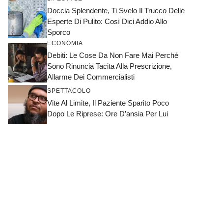
Doccia Splendente, Ti Svelo Il Trucco Delle
Esperte Di Pulito: Così Dici Addio Allo
Sporco
ECONOMIA
Debiti: Le Cose Da Non Fare Mai Perché
Sono Rinuncia Tacita Alla Prescrizione,
Allarme Dei Commercialisti
SPETTACOLO
Vite Al Limite, Il Paziente Sparito Poco
Dopo Le Riprese: Ore D’ansia Per Lui