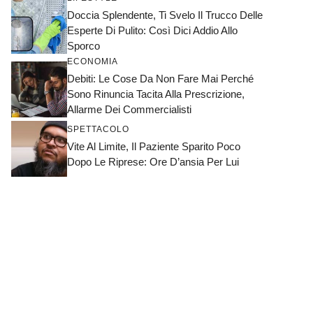
Doccia Splendente, Ti Svelo Il Trucco Delle
Esperte Di Pulito: Così Dici Addio Allo
Sporco
ECONOMIA
Debiti: Le Cose Da Non Fare Mai Perché
Sono Rinuncia Tacita Alla Prescrizione,
Allarme Dei Commercialisti
SPETTACOLO
Vite Al Limite, Il Paziente Sparito Poco
Dopo Le Riprese: Ore D’ansia Per Lui