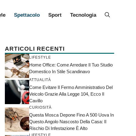
yle
Spettacolo
Sport
Tecnologia
ARTICOLI RECENTI
LIFESTYLE
Home Office: Come Arredare Il Tuo Studio
Domestico In Stile Scandinavo
ATTUALITÀ
Come Evitare Il Fermo Amministrativo Del
Veicolo Grazie Alla Legge 104, Ecco Il
Cavillo
CURIOSITÀ
Questa Mosca Depone Fino A 500 Uova In
Questo Angolo Nascosto Della Casa: Il
Rischio Di Infestazione È Alto
LIFESTYLE