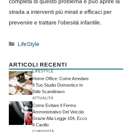
completa di questo problema e può aprire la
strada a interventi più mirati e efficaci per
prevenire e trattare l’obesità infantile.
Categorie
LifeStyle
ARTICOLI RECENTI
LIFESTYLE
Home Office: Come Arredare
Il Tuo Studio Domestico In
Stile Scandinavo
ATTUALITÀ
Come Evitare Il Fermo
Amministrativo Del Veicolo
Grazie Alla Legge 104, Ecco
Il Cavillo
CURIOSITÀ