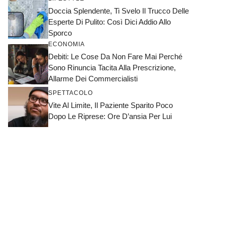
Doccia Splendente, Ti Svelo Il Trucco Delle
Esperte Di Pulito: Così Dici Addio Allo
Sporco
ECONOMIA
Debiti: Le Cose Da Non Fare Mai Perché
Sono Rinuncia Tacita Alla Prescrizione,
Allarme Dei Commercialisti
SPETTACOLO
Vite Al Limite, Il Paziente Sparito Poco
Dopo Le Riprese: Ore D’ansia Per Lui