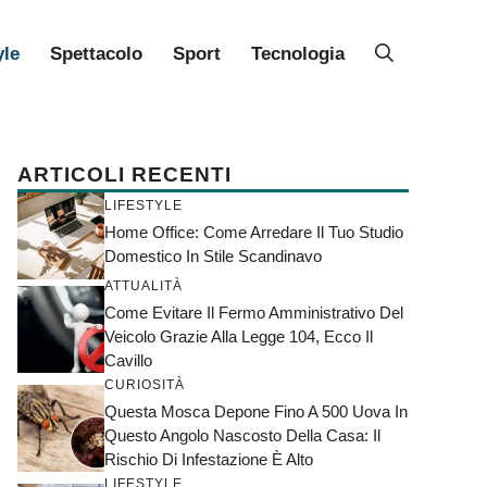
yle
Spettacolo
Sport
Tecnologia
ARTICOLI RECENTI
LIFESTYLE
Home Office: Come Arredare Il Tuo Studio
Domestico In Stile Scandinavo
ATTUALITÀ
Come Evitare Il Fermo Amministrativo Del
Veicolo Grazie Alla Legge 104, Ecco Il
Cavillo
CURIOSITÀ
Questa Mosca Depone Fino A 500 Uova In
Questo Angolo Nascosto Della Casa: Il
Rischio Di Infestazione È Alto
LIFESTYLE