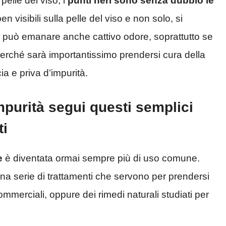
 pelle del viso, i
punti neri sono senza dubbio le
en visibili sulla pelle del viso e non solo, si
si può emanare anche cattivo odore, soprattutto se
erché sarà importantissimo prendersi cura della
ia e priva d’impurità.
mpurità segui questi semplici
ti
e
è diventata ormai sempre più di uso comune.
na serie di trattamenti che servono per prendersi
ommerciali, oppure dei rimedi naturali studiati per