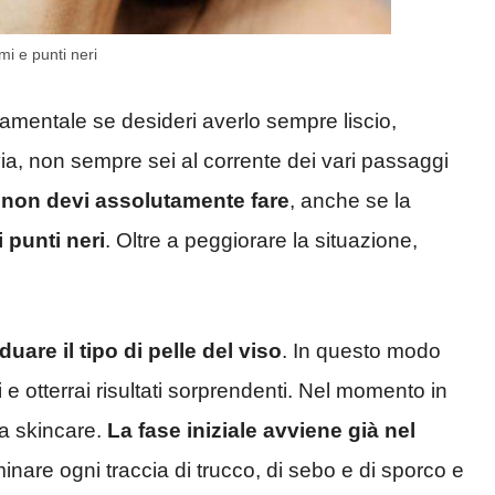
mi e punti neri
damentale se desideri averlo sempre liscio,
avia, non sempre sei al corrente dei vari passaggi
 non devi assolutamente fare
, anche se la
i punti neri
. Oltre a peggiorare la situazione,
duare il tipo di pelle del viso
. In questo modo
i e otterrai risultati sorprendenti. Nel momento in
tua skincare.
La fase iniziale avviene già nel
iminare ogni traccia di trucco, di sebo e di sporco e