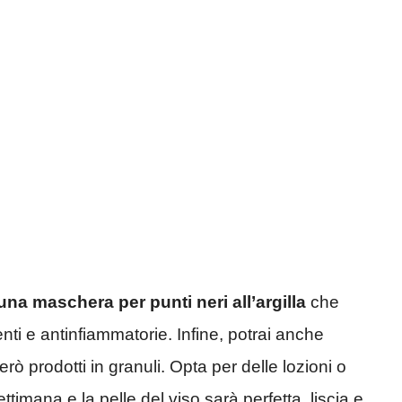
una maschera per punti neri all’argilla
che
enti e antinfiammatorie. Infine, potrai anche
rò prodotti in granuli. Opta per delle lozioni o
ttimana e la pelle del viso sarà perfetta, liscia e