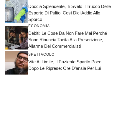
Doccia Splendente, Ti Svelo Il Trucco Delle
Esperte Di Pulito: Così Dici Addio Allo
Sporco
ECONOMIA
Debiti: Le Cose Da Non Fare Mai Perché
Sono Rinuncia Tacita Alla Prescrizione,
Allarme Dei Commercialisti
SPETTACOLO
Vite Al Limite, Il Paziente Sparito Poco
Dopo Le Riprese: Ore D’ansia Per Lui