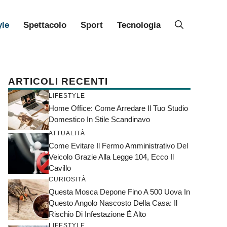
yle
Spettacolo
Sport
Tecnologia
ARTICOLI RECENTI
LIFESTYLE
Home Office: Come Arredare Il Tuo Studio
Domestico In Stile Scandinavo
ATTUALITÀ
Come Evitare Il Fermo Amministrativo Del
Veicolo Grazie Alla Legge 104, Ecco Il
Cavillo
CURIOSITÀ
Questa Mosca Depone Fino A 500 Uova In
Questo Angolo Nascosto Della Casa: Il
Rischio Di Infestazione È Alto
LIFESTYLE