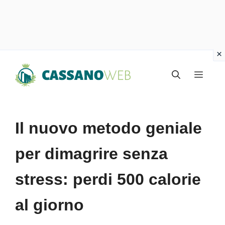
Vai
Menu
al
contenuto
Il nuovo metodo geniale
per dimagrire senza
stress: perdi 500 calorie
al giorno