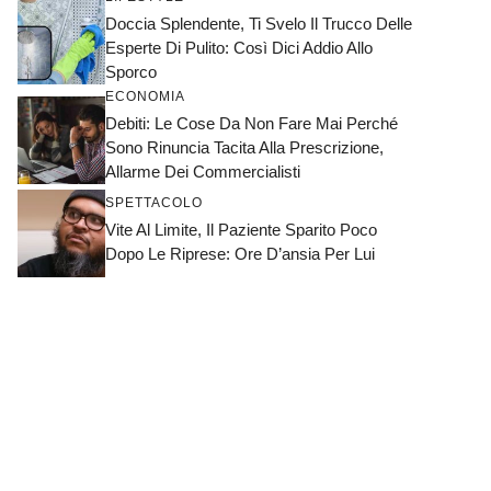
Doccia Splendente, Ti Svelo Il Trucco Delle
Esperte Di Pulito: Così Dici Addio Allo
Sporco
ECONOMIA
Debiti: Le Cose Da Non Fare Mai Perché
Sono Rinuncia Tacita Alla Prescrizione,
Allarme Dei Commercialisti
SPETTACOLO
Vite Al Limite, Il Paziente Sparito Poco
Dopo Le Riprese: Ore D’ansia Per Lui