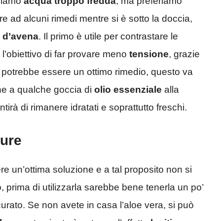
zziamo
acqua troppo fredda
, ma preferiamo
re ad alcuni rimedi mentre si è sotto la doccia,
a d’avena
. Il primo è utile per contrastare le
 l’obiettivo di far provare meno
tensione
, grazie
potrebbe essere un ottimo rimedio, questo va
che a qualche goccia di
olio essenziale
alla
irà di rimanere idratati e soprattutto freschi.
ture
e un’ottima soluzione e a tal proposito non si
, prima di utilizzarla sarebbe bene tenerla un po’
icurato. Se non avete in casa l’aloe vera, si può