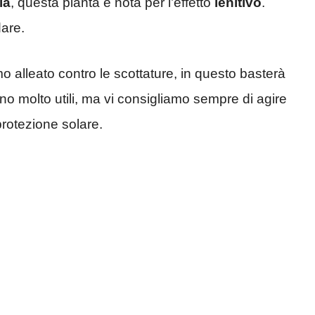
la
, questa pianta è nota per l’effetto
lenitivo
.
dare.
o alleato contro le scottature, in questo basterà
lano molto utili, ma vi consigliamo sempre di agire
rotezione solare.