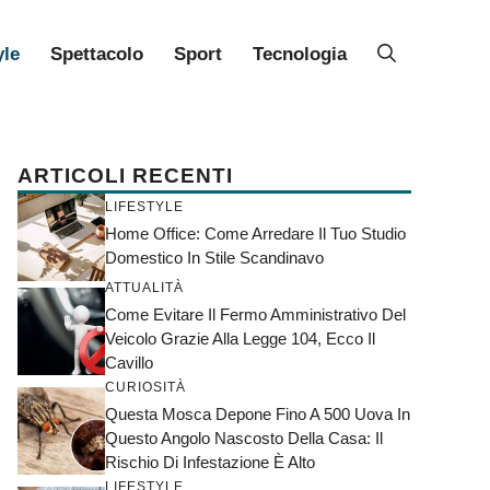
yle
Spettacolo
Sport
Tecnologia
ARTICOLI RECENTI
LIFESTYLE
Home Office: Come Arredare Il Tuo Studio
Domestico In Stile Scandinavo
ATTUALITÀ
Come Evitare Il Fermo Amministrativo Del
Veicolo Grazie Alla Legge 104, Ecco Il
Cavillo
CURIOSITÀ
Questa Mosca Depone Fino A 500 Uova In
Questo Angolo Nascosto Della Casa: Il
Rischio Di Infestazione È Alto
LIFESTYLE