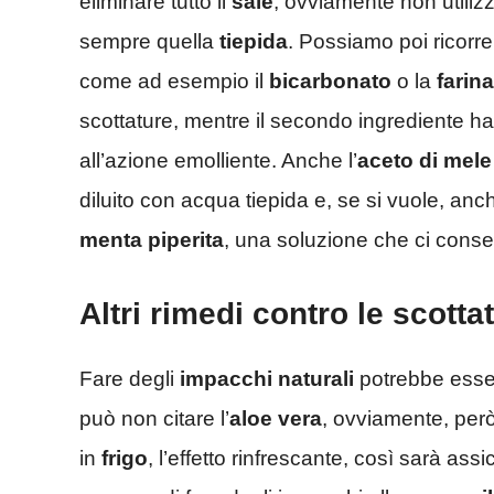
eliminare tutto il
sale
, ovviamente non utili
sempre quella
tiepida
. Possiamo poi ricorre
come ad esempio il
bicarbonato
o la
farin
scottature, mentre il secondo ingrediente ha
all’azione emolliente. Anche l’
aceto
di mele
diluito con acqua tiepida e, se si vuole, an
menta piperita
, una soluzione che ci consent
Altri rimedi contro le scotta
Fare degli
impacchi naturali
potrebbe esser
può non citare l’
aloe
vera
, ovviamente, però
in
frigo
, l’effetto rinfrescante, così sarà ass