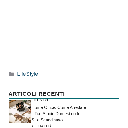
Categorie
LifeStyle
ARTICOLI RECENTI
LIFESTYLE
Home Office: Come Arredare
Il Tuo Studio Domestico In
Stile Scandinavo
ATTUALITÀ