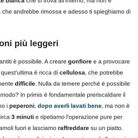
te bianca
che si trova all’interno, ma non è
a che andrebbe rimossa e adesso ti spieghiamo di
oni più leggeri
titi è possibile. A creare
gonfiore
e a provocare
, quest’ultima è ricca di
cellulosa
, che potrebbe
mente
difficile
. Nulla da temere perché è possibile
 modo? In primis è fondamentale preriscaldare il
no i
peperoni
,
dopo averli lavati bene
, ma non è
circa
3 minuti
e ripetiamo l’operazione pure per
riamoli fuori e lasciamo
raffreddare
su un piatto.