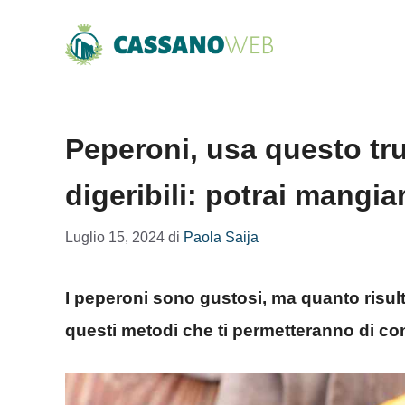
Vai
al
contenuto
Peperoni, usa questo tru
digeribili: potrai mangia
Luglio 15, 2024
di
Paola Saija
I peperoni sono gustosi, ma quanto risulta
questi metodi che ti permetteranno di co