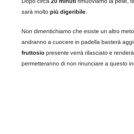
Dopo circa
20 minuti
rimuoviamo la pelle, f
sarà molto
più digeribile
.
Non dimentichiamo che esiste un altro meto
andranno a cuocere in padella basterà ag
fruttosio
presente verrà rilasciato e render
permetteranno di non rinunciare a questo i