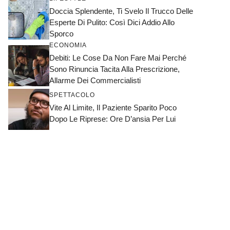
Doccia Splendente, Ti Svelo Il Trucco Delle
Esperte Di Pulito: Così Dici Addio Allo
Sporco
ECONOMIA
Debiti: Le Cose Da Non Fare Mai Perché
Sono Rinuncia Tacita Alla Prescrizione,
Allarme Dei Commercialisti
SPETTACOLO
Vite Al Limite, Il Paziente Sparito Poco
Dopo Le Riprese: Ore D’ansia Per Lui