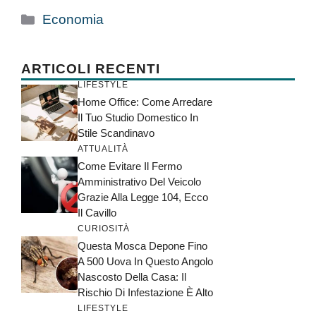
Categorie
Economia
ARTICOLI RECENTI
LIFESTYLE
Home Office: Come Arredare
Il Tuo Studio Domestico In
Stile Scandinavo
ATTUALITÀ
Come Evitare Il Fermo
Amministrativo Del Veicolo
Grazie Alla Legge 104, Ecco
Il Cavillo
CURIOSITÀ
Questa Mosca Depone Fino
A 500 Uova In Questo Angolo
Nascosto Della Casa: Il
Rischio Di Infestazione È Alto
LIFESTYLE