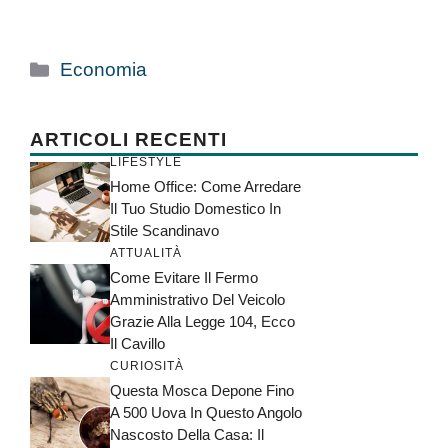
Categorie
Economia
ARTICOLI RECENTI
LIFESTYLE
Home Office: Come Arredare
Il Tuo Studio Domestico In
Stile Scandinavo
ATTUALITÀ
Come Evitare Il Fermo
Amministrativo Del Veicolo
Grazie Alla Legge 104, Ecco
Il Cavillo
CURIOSITÀ
Questa Mosca Depone Fino
A 500 Uova In Questo Angolo
Nascosto Della Casa: Il