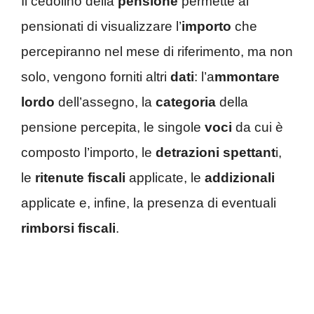
Il cedolino della
pensione
permette ai
pensionati di visualizzare l’
importo
che
percepiranno nel mese di riferimento, ma non
solo, vengono forniti altri
dati
: l’a
mmontare
lordo
dell’assegno, la
categoria
della
pensione percepita, le singole
voci
da cui è
composto l’importo, le
detrazioni spettant
i,
le
ritenute fiscali
applicate, le
addizionali
applicate e, infine, la presenza di eventuali
rimborsi fiscali
.