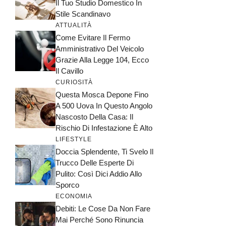
Il Tuo Studio Domestico In
Stile Scandinavo
ATTUALITÀ
Come Evitare Il Fermo
Amministrativo Del Veicolo
Grazie Alla Legge 104, Ecco
Il Cavillo
CURIOSITÀ
Questa Mosca Depone Fino
A 500 Uova In Questo Angolo
Nascosto Della Casa: Il
Rischio Di Infestazione È Alto
LIFESTYLE
Doccia Splendente, Ti Svelo Il
Trucco Delle Esperte Di
Pulito: Così Dici Addio Allo
Sporco
ECONOMIA
Debiti: Le Cose Da Non Fare
Mai Perché Sono Rinuncia