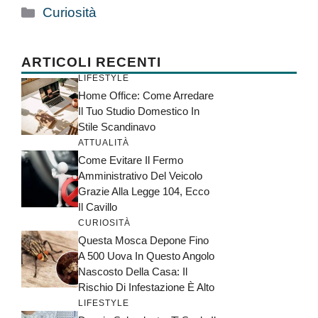
Categorie
Curiosità
ARTICOLI RECENTI
LIFESTYLE
Home Office: Come Arredare
Il Tuo Studio Domestico In
Stile Scandinavo
ATTUALITÀ
Come Evitare Il Fermo
Amministrativo Del Veicolo
Grazie Alla Legge 104, Ecco
Il Cavillo
CURIOSITÀ
Questa Mosca Depone Fino
A 500 Uova In Questo Angolo
Nascosto Della Casa: Il
Rischio Di Infestazione È Alto
LIFESTYLE