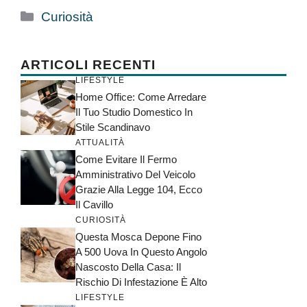
Categorie
Curiosità
ARTICOLI RECENTI
LIFESTYLE
Home Office: Come Arredare
Il Tuo Studio Domestico In
Stile Scandinavo
ATTUALITÀ
Come Evitare Il Fermo
Amministrativo Del Veicolo
Grazie Alla Legge 104, Ecco
Il Cavillo
CURIOSITÀ
Questa Mosca Depone Fino
A 500 Uova In Questo Angolo
Nascosto Della Casa: Il
Rischio Di Infestazione È Alto
LIFESTYLE