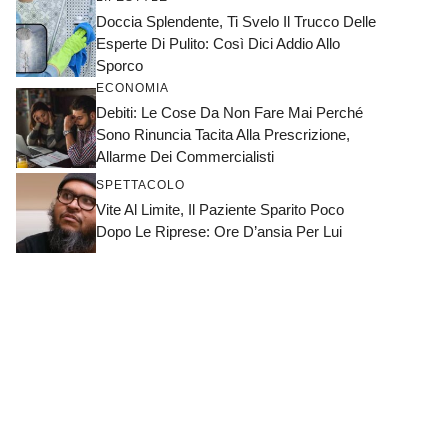
Doccia Splendente, Ti Svelo Il Trucco Delle
Esperte Di Pulito: Così Dici Addio Allo
Sporco
ECONOMIA
Debiti: Le Cose Da Non Fare Mai Perché
Sono Rinuncia Tacita Alla Prescrizione,
Allarme Dei Commercialisti
SPETTACOLO
Vite Al Limite, Il Paziente Sparito Poco
Dopo Le Riprese: Ore D’ansia Per Lui