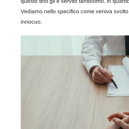
questo test gli è servito tantissimo, in quant
Vediamo nello specifico come veniva svolto
innocuo.