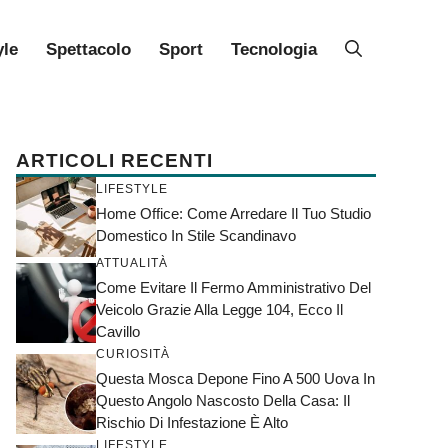
yle
Spettacolo
Sport
Tecnologia
ARTICOLI RECENTI
LIFESTYLE
Home Office: Come Arredare Il Tuo Studio
Domestico In Stile Scandinavo
ATTUALITÀ
Come Evitare Il Fermo Amministrativo Del
Veicolo Grazie Alla Legge 104, Ecco Il
Cavillo
CURIOSITÀ
Questa Mosca Depone Fino A 500 Uova In
Questo Angolo Nascosto Della Casa: Il
Rischio Di Infestazione È Alto
LIFESTYLE