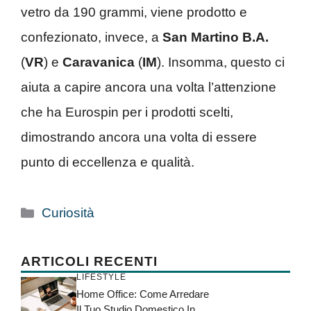
vetro da 190 grammi, viene prodotto e
confezionato, invece, a
San Martino B.A.
(
VR
) e
Caravanica
(
IM
). Insomma, questo ci
aiuta a capire ancora una volta l’attenzione
che ha Eurospin per i prodotti scelti,
dimostrando ancora una volta di essere
punto di eccellenza e qualità.
Categorie
Curiosità
ARTICOLI RECENTI
LIFESTYLE
Home Office: Come Arredare
Il Tuo Studio Domestico In