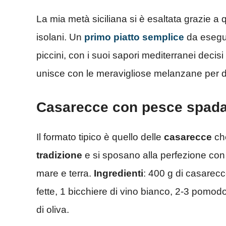
La mia metà siciliana si è esaltata grazie a 
isolani. Un
primo piatto semplice
da esegui
piccini, con i suoi sapori mediterranei decis
unisce con le meravigliose melanzane per dar
Casarecce con pesce spad
Il formato tipico è quello delle
casarecce
che
tradizione
e si sposano alla perfezione con 
mare e terra.
Ingredienti
: 400 g di casarec
fette, 1 bicchiere di vino bianco, 2-3 pomodo
di oliva.