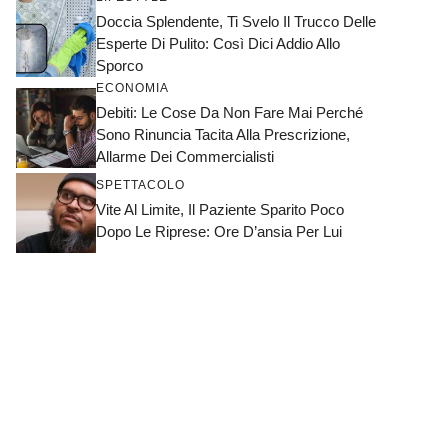
Doccia Splendente, Ti Svelo Il Trucco Delle
Esperte Di Pulito: Così Dici Addio Allo
Sporco
ECONOMIA
Debiti: Le Cose Da Non Fare Mai Perché
Sono Rinuncia Tacita Alla Prescrizione,
Allarme Dei Commercialisti
SPETTACOLO
Vite Al Limite, Il Paziente Sparito Poco
Dopo Le Riprese: Ore D’ansia Per Lui