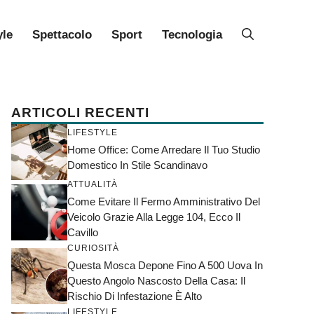
yle
Spettacolo
Sport
Tecnologia
ARTICOLI RECENTI
LIFESTYLE
Home Office: Come Arredare Il Tuo Studio
Domestico In Stile Scandinavo
ATTUALITÀ
Come Evitare Il Fermo Amministrativo Del
Veicolo Grazie Alla Legge 104, Ecco Il
Cavillo
CURIOSITÀ
Questa Mosca Depone Fino A 500 Uova In
Questo Angolo Nascosto Della Casa: Il
Rischio Di Infestazione È Alto
LIFESTYLE