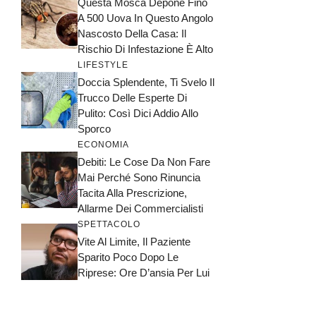
Questa Mosca Depone Fino
A 500 Uova In Questo Angolo
Nascosto Della Casa: Il
Rischio Di Infestazione È Alto
LIFESTYLE
Doccia Splendente, Ti Svelo Il
Trucco Delle Esperte Di
Pulito: Così Dici Addio Allo
Sporco
ECONOMIA
Debiti: Le Cose Da Non Fare
Mai Perché Sono Rinuncia
Tacita Alla Prescrizione,
Allarme Dei Commercialisti
SPETTACOLO
Vite Al Limite, Il Paziente
Sparito Poco Dopo Le
Riprese: Ore D’ansia Per Lui