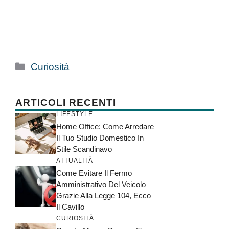
Categorie
Curiosità
ARTICOLI RECENTI
LIFESTYLE
Home Office: Come Arredare
Il Tuo Studio Domestico In
Stile Scandinavo
ATTUALITÀ
Come Evitare Il Fermo
Amministrativo Del Veicolo
Grazie Alla Legge 104, Ecco
Il Cavillo
CURIOSITÀ