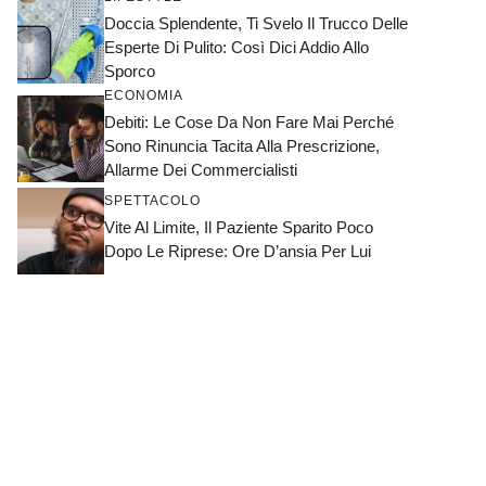
Doccia Splendente, Ti Svelo Il Trucco Delle
Esperte Di Pulito: Così Dici Addio Allo
Sporco
ECONOMIA
Debiti: Le Cose Da Non Fare Mai Perché
Sono Rinuncia Tacita Alla Prescrizione,
Allarme Dei Commercialisti
SPETTACOLO
Vite Al Limite, Il Paziente Sparito Poco
Dopo Le Riprese: Ore D’ansia Per Lui