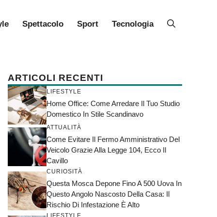
yle
Spettacolo
Sport
Tecnologia
ARTICOLI RECENTI
LIFESTYLE
Home Office: Come Arredare Il Tuo Studio
Domestico In Stile Scandinavo
ATTUALITÀ
Come Evitare Il Fermo Amministrativo Del
Veicolo Grazie Alla Legge 104, Ecco Il
Cavillo
CURIOSITÀ
Questa Mosca Depone Fino A 500 Uova In
Questo Angolo Nascosto Della Casa: Il
Rischio Di Infestazione È Alto
LIFESTYLE