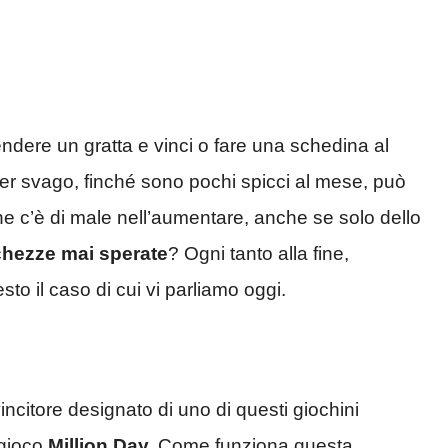
dere un gratta e vinci o fare una schedina al
per svago, finché sono pochi spicci al mese, può
he c’è di male nell’aumentare, anche se solo dello
chezze mai sperate
? Ogni tanto alla fine,
o il caso di cui vi parliamo oggi.
vincitore designato di uno di questi giochini
 gioco
Million Day.
Come funziona questa