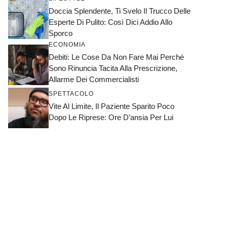
Doccia Splendente, Ti Svelo Il Trucco Delle
Esperte Di Pulito: Così Dici Addio Allo
Sporco
ECONOMIA
Debiti: Le Cose Da Non Fare Mai Perché
Sono Rinuncia Tacita Alla Prescrizione,
Allarme Dei Commercialisti
SPETTACOLO
Vite Al Limite, Il Paziente Sparito Poco
Dopo Le Riprese: Ore D’ansia Per Lui