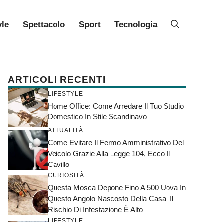
yle
Spettacolo
Sport
Tecnologia
ARTICOLI RECENTI
LIFESTYLE
Home Office: Come Arredare Il Tuo Studio
Domestico In Stile Scandinavo
ATTUALITÀ
Come Evitare Il Fermo Amministrativo Del
Veicolo Grazie Alla Legge 104, Ecco Il
Cavillo
CURIOSITÀ
Questa Mosca Depone Fino A 500 Uova In
Questo Angolo Nascosto Della Casa: Il
Rischio Di Infestazione È Alto
LIFESTYLE