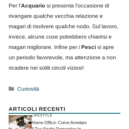
Per l’
Acquario
si presenta l’occasione di
rivangare qualche vecchia relazione e
magari di risolvere qualche nodo. Sul lavoro,
invece, alcune cose potrebbero chiarirsi e
magari migliorare. Infine per i
Pesci
si apre
un periodo favorevole, ma attenzione a non
ricadere nei soliti circoli viziosi!
Categorie
Curiosità
ARTICOLI RECENTI
LIFESTYLE
Home Office: Come Arredare
Il Tuo Studio Domestico In