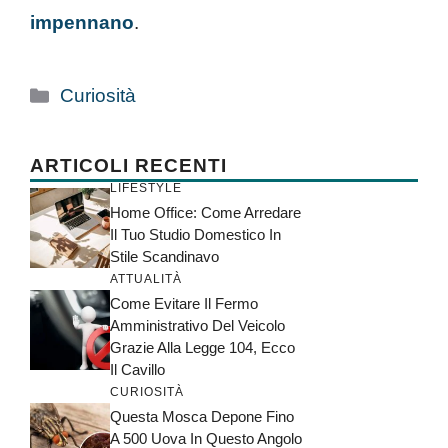
impennano
.
Categorie
Curiosità
ARTICOLI RECENTI
LIFESTYLE
Home Office: Come Arredare
Il Tuo Studio Domestico In
Stile Scandinavo
ATTUALITÀ
Come Evitare Il Fermo
Amministrativo Del Veicolo
Grazie Alla Legge 104, Ecco
Il Cavillo
CURIOSITÀ
Questa Mosca Depone Fino
A 500 Uova In Questo Angolo