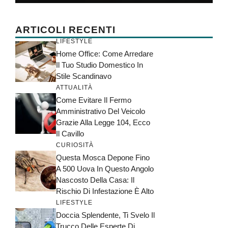
ARTICOLI RECENTI
LIFESTYLE
Home Office: Come Arredare
Il Tuo Studio Domestico In
Stile Scandinavo
ATTUALITÀ
Come Evitare Il Fermo
Amministrativo Del Veicolo
Grazie Alla Legge 104, Ecco
Il Cavillo
CURIOSITÀ
Questa Mosca Depone Fino
A 500 Uova In Questo Angolo
Nascosto Della Casa: Il
Rischio Di Infestazione È Alto
LIFESTYLE
Doccia Splendente, Ti Svelo Il
Trucco Delle Esperte Di