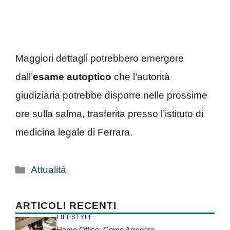
Maggiori dettagli potrebbero emergere
dall’
esame
autoptico
che l’autorità
giudiziaria potrebbe disporre nelle prossime
ore sulla salma, trasferita presso l’istituto di
medicina legale di Ferrara.
Categorie
Attualità
ARTICOLI RECENTI
LIFESTYLE
Home Office: Come Arredare