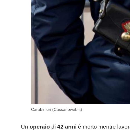
Carabinieri (Cassanoweb.it)
Un
operaio
di
42 anni
è morto mentre lavora