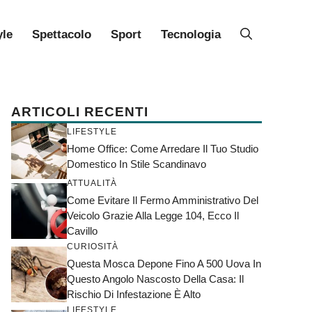
yle
Spettacolo
Sport
Tecnologia
ARTICOLI RECENTI
LIFESTYLE
Home Office: Come Arredare Il Tuo Studio
Domestico In Stile Scandinavo
ATTUALITÀ
Come Evitare Il Fermo Amministrativo Del
Veicolo Grazie Alla Legge 104, Ecco Il
Cavillo
CURIOSITÀ
Questa Mosca Depone Fino A 500 Uova In
Questo Angolo Nascosto Della Casa: Il
Rischio Di Infestazione È Alto
LIFESTYLE