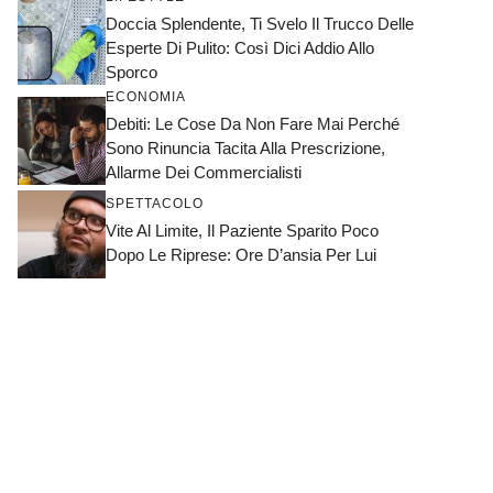
Doccia Splendente, Ti Svelo Il Trucco Delle
Esperte Di Pulito: Così Dici Addio Allo
Sporco
ECONOMIA
Debiti: Le Cose Da Non Fare Mai Perché
Sono Rinuncia Tacita Alla Prescrizione,
Allarme Dei Commercialisti
SPETTACOLO
Vite Al Limite, Il Paziente Sparito Poco
Dopo Le Riprese: Ore D’ansia Per Lui