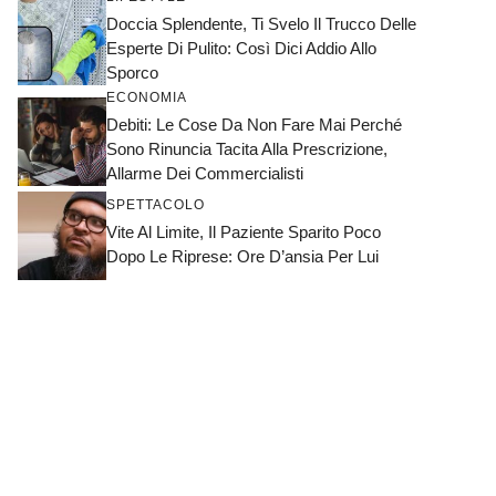
Doccia Splendente, Ti Svelo Il Trucco Delle
Esperte Di Pulito: Così Dici Addio Allo
Sporco
ECONOMIA
Debiti: Le Cose Da Non Fare Mai Perché
Sono Rinuncia Tacita Alla Prescrizione,
Allarme Dei Commercialisti
SPETTACOLO
Vite Al Limite, Il Paziente Sparito Poco
Dopo Le Riprese: Ore D’ansia Per Lui