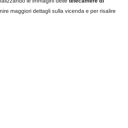
analizzando le immagini delle
telecamere di
re maggiori dettagli sulla vicenda e per risalire