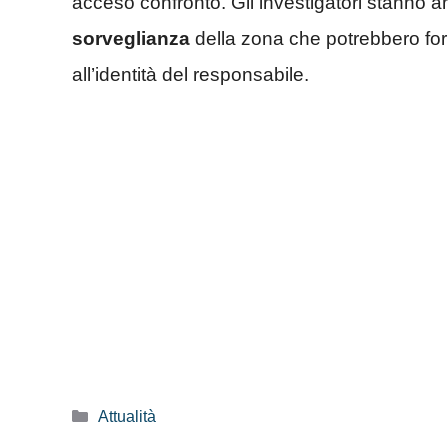
acceso confronto. Gli investigatori stanno 
sorveglianza
della zona che potrebbero forni
all’identità del responsabile.
Categorie
Attualità