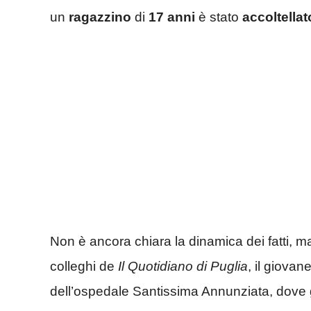
un
ragazzino
di
17 anni
è stato
accoltellat
Non è ancora chiara la dinamica dei fatti, m
colleghi de
Il Quotidiano di Puglia
, il giova
dell’ospedale Santissima Annunziata, dove g