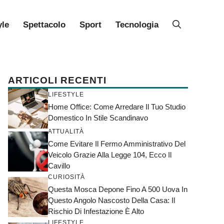
yle
Spettacolo
Sport
Tecnologia
ARTICOLI RECENTI
LIFESTYLE
Home Office: Come Arredare Il Tuo Studio
Domestico In Stile Scandinavo
ATTUALITÀ
Come Evitare Il Fermo Amministrativo Del
Veicolo Grazie Alla Legge 104, Ecco Il
Cavillo
CURIOSITÀ
Questa Mosca Depone Fino A 500 Uova In
Questo Angolo Nascosto Della Casa: Il
Rischio Di Infestazione È Alto
LIFESTYLE