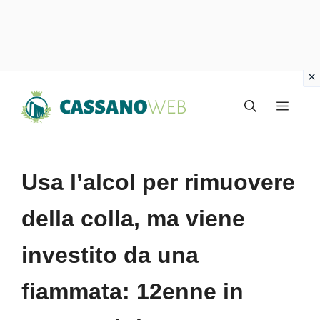
Vai
Menu
al
contenuto
Usa l’alcol per rimuovere
della colla, ma viene
investito da una
fiammata: 12enne in