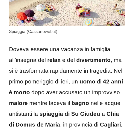
Spiaggia (Cassanoweb.it)
Doveva essere una vacanza in famiglia
all’insegna del
relax
e del
divertimento
, ma
si è trasformata rapidamente in tragedia. Nel
primo pomeriggio di ieri, un
uomo
di
42 anni
è
morto
dopo aver accusato un improvviso
malore
mentre faceva il
bagno
nelle acque
antistanti la
spiaggia di
Su Giudeu
a
Chia
di Domus
de Maria
, in provincia di
Cagliari
.