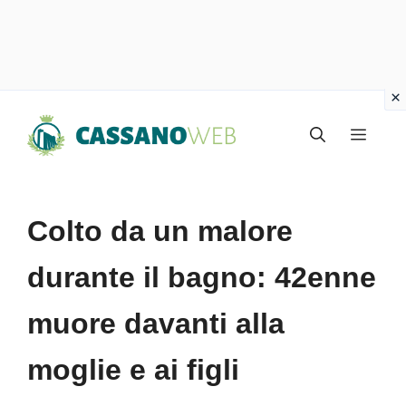
Vai
Menu
al
contenuto
Colto da un malore
durante il bagno: 42enne
muore davanti alla
moglie e ai figli