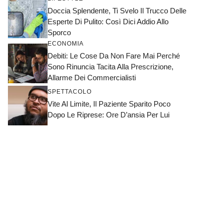
Doccia Splendente, Ti Svelo Il Trucco Delle
Esperte Di Pulito: Così Dici Addio Allo
Sporco
ECONOMIA
Debiti: Le Cose Da Non Fare Mai Perché
Sono Rinuncia Tacita Alla Prescrizione,
Allarme Dei Commercialisti
SPETTACOLO
Vite Al Limite, Il Paziente Sparito Poco
Dopo Le Riprese: Ore D’ansia Per Lui