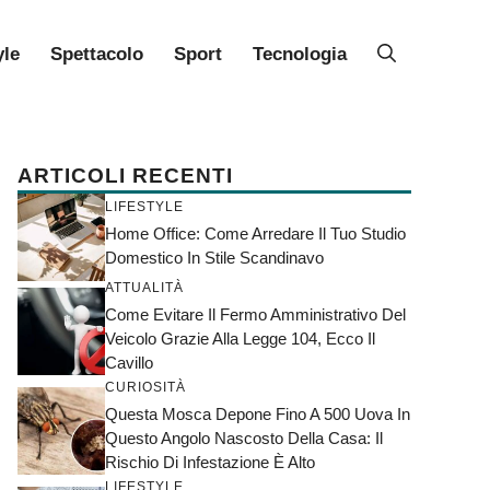
yle
Spettacolo
Sport
Tecnologia
ARTICOLI RECENTI
LIFESTYLE
Home Office: Come Arredare Il Tuo Studio
Domestico In Stile Scandinavo
ATTUALITÀ
Come Evitare Il Fermo Amministrativo Del
Veicolo Grazie Alla Legge 104, Ecco Il
Cavillo
CURIOSITÀ
Questa Mosca Depone Fino A 500 Uova In
Questo Angolo Nascosto Della Casa: Il
Rischio Di Infestazione È Alto
LIFESTYLE