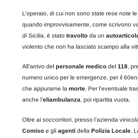
L’operaio, di cui non sono state rese note le 
quando improvvisamente, come scrivono varie
di Sicilia
, è stato
travolto
da un
autoarticol
violento che non ha lasciato scampo alla vit
All’arrivo del
personale medico
del
118
, pr
numero unico per le emergenze, per il 60enne
che appurarne la
morte
. Per l’eventuale tr
anche l’
eliambulanza
, poi ripartita vuota.
Oltre ai soccorritori, presso l’azienda vinicol
Comiso
e gli
agenti
della
Polizia Locale
. 