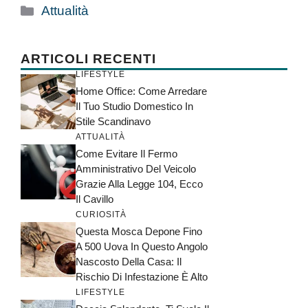
Categorie
Attualità
ARTICOLI RECENTI
LIFESTYLE
Home Office: Come Arredare
Il Tuo Studio Domestico In
Stile Scandinavo
ATTUALITÀ
Come Evitare Il Fermo
Amministrativo Del Veicolo
Grazie Alla Legge 104, Ecco
Il Cavillo
CURIOSITÀ
Questa Mosca Depone Fino
A 500 Uova In Questo Angolo
Nascosto Della Casa: Il
Rischio Di Infestazione È Alto
LIFESTYLE