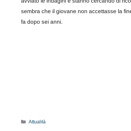
avviato le indagini e stanno cercando di rico
sembra che il giovane non accettasse la fine
fa dopo sei anni.
Categorie
Attualità