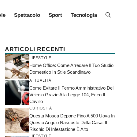
yle
Spettacolo
Sport
Tecnologia
ARTICOLI RECENTI
LIFESTYLE
Home Office: Come Arredare Il Tuo Studio
Domestico In Stile Scandinavo
ATTUALITÀ
Come Evitare Il Fermo Amministrativo Del
Veicolo Grazie Alla Legge 104, Ecco Il
Cavillo
CURIOSITÀ
Questa Mosca Depone Fino A 500 Uova In
Questo Angolo Nascosto Della Casa: Il
Rischio Di Infestazione È Alto
LIFESTYLE