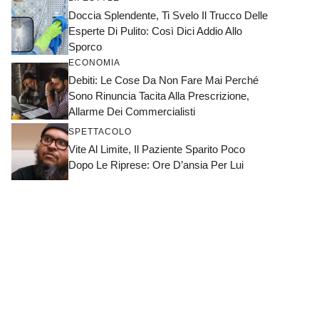
Doccia Splendente, Ti Svelo Il Trucco Delle
Esperte Di Pulito: Così Dici Addio Allo
Sporco
ECONOMIA
Debiti: Le Cose Da Non Fare Mai Perché
Sono Rinuncia Tacita Alla Prescrizione,
Allarme Dei Commercialisti
SPETTACOLO
Vite Al Limite, Il Paziente Sparito Poco
Dopo Le Riprese: Ore D’ansia Per Lui