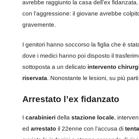
avrebbe raggiunto la casa dell’ex fidanzata
con l’aggressione: il giovane avrebbe colpi
gravemente.
I genitori hanno soccorso la figlia che è stat
dove i medici hanno poi disposto il trasferim
sottoposta a un delicato
intervento chirurg
riservata
. Nonostante le lesioni, su più part
Arrestato l’ex fidanzato
I
carabinieri
della
stazione locale
, interve
ed
arrestato
il 22enne con l’accusa di
tent