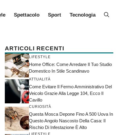
yle
Spettacolo
Sport
Tecnologia
ARTICOLI RECENTI
LIFESTYLE
Home Office: Come Arredare Il Tuo Studio
Domestico In Stile Scandinavo
ATTUALITÀ
Come Evitare Il Fermo Amministrativo Del
Veicolo Grazie Alla Legge 104, Ecco Il
Cavillo
CURIOSITÀ
Questa Mosca Depone Fino A 500 Uova In
Questo Angolo Nascosto Della Casa: Il
Rischio Di Infestazione È Alto
LIFESTYLE