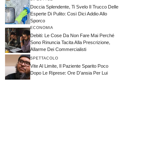
Doccia Splendente, Ti Svelo Il Trucco Delle
Esperte Di Pulito: Così Dici Addio Allo
Sporco
ECONOMIA
Debiti: Le Cose Da Non Fare Mai Perché
Sono Rinuncia Tacita Alla Prescrizione,
Allarme Dei Commercialisti
SPETTACOLO
Vite Al Limite, Il Paziente Sparito Poco
Dopo Le Riprese: Ore D’ansia Per Lui