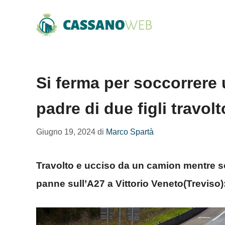
Vai
al
contenuto
Si ferma per soccorrere 
padre di due figli travo
Giugno 19, 2024
di
Marco Spartà
Travolto e ucciso da un camion mentre so
panne sull’A27 a Vittorio Veneto(Treviso):