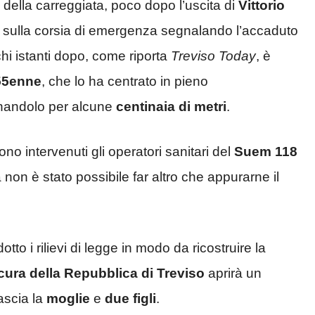
 della carreggiata, poco dopo l’uscita di
Vittorio
i sulla corsia di emergenza segnalando l’accaduto
hi istanti dopo, come riporta
Treviso Today
, è
55enne
, che lo ha centrato in pieno
inandolo per alcune
centinaia di metri
.
ono intervenuti gli operatori sanitari del
Suem 118
non è stato possibile far altro che appurarne il
to i rilievi di legge in modo da ricostruire la
cura della Repubblica di Treviso
aprirà un
lascia la
moglie
e
due figli
.