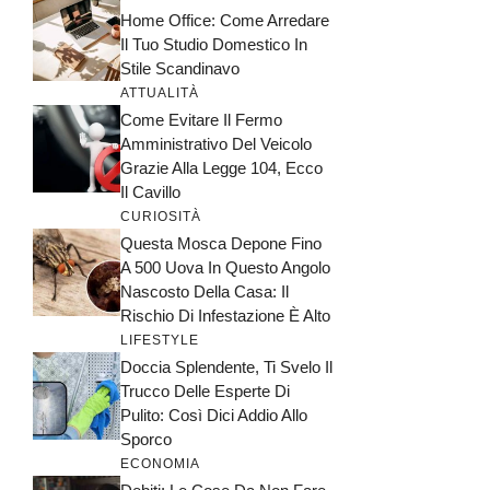
Home Office: Come Arredare
Il Tuo Studio Domestico In
Stile Scandinavo
ATTUALITÀ
Come Evitare Il Fermo
Amministrativo Del Veicolo
Grazie Alla Legge 104, Ecco
Il Cavillo
CURIOSITÀ
Questa Mosca Depone Fino
A 500 Uova In Questo Angolo
Nascosto Della Casa: Il
Rischio Di Infestazione È Alto
LIFESTYLE
Doccia Splendente, Ti Svelo Il
Trucco Delle Esperte Di
Pulito: Così Dici Addio Allo
Sporco
ECONOMIA