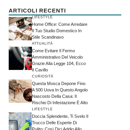
ARTICOLI RECENTI
LIFESTYLE
Home Office: Come Arredare
Il Tuo Studio Domestico In
Stile Scandinavo
ATTUALITÀ
Come Evitare Il Fermo
Amministrativo Del Veicolo
Grazie Alla Legge 104, Ecco
Il Cavillo
CURIOSITÀ
Questa Mosca Depone Fino
A 500 Uova In Questo Angolo
Nascosto Della Casa: Il
Rischio Di Infestazione È Alto
LIFESTYLE
Doccia Splendente, Ti Svelo Il
Trucco Delle Esperte Di
Pulito: Così Dici Addio Allo