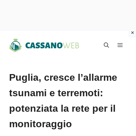
Vai
Menu
al
contenuto
Puglia, cresce l’allarme
tsunami e terremoti:
potenziata la rete per il
monitoraggio