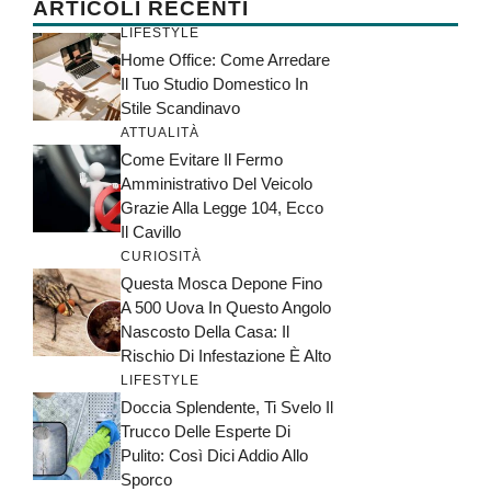
ARTICOLI RECENTI
LIFESTYLE
Home Office: Come Arredare
Il Tuo Studio Domestico In
Stile Scandinavo
ATTUALITÀ
Come Evitare Il Fermo
Amministrativo Del Veicolo
Grazie Alla Legge 104, Ecco
Il Cavillo
CURIOSITÀ
Questa Mosca Depone Fino
A 500 Uova In Questo Angolo
Nascosto Della Casa: Il
Rischio Di Infestazione È Alto
LIFESTYLE
Doccia Splendente, Ti Svelo Il
Trucco Delle Esperte Di
Pulito: Così Dici Addio Allo
Sporco