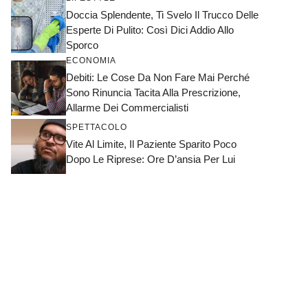
Doccia Splendente, Ti Svelo Il Trucco Delle
Esperte Di Pulito: Così Dici Addio Allo
Sporco
ECONOMIA
Debiti: Le Cose Da Non Fare Mai Perché
Sono Rinuncia Tacita Alla Prescrizione,
Allarme Dei Commercialisti
SPETTACOLO
Vite Al Limite, Il Paziente Sparito Poco
Dopo Le Riprese: Ore D’ansia Per Lui