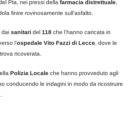
del Pta, nei pressi della
farmacia distrettuale
,
ola finire rovinosamente sull’asfalto.
 dai
sanitari
del
118
che l’hanno caricata in
erso l’
ospedale Vito Fazzi di Lecce
, dove le
 trova ricoverata.
della
Polizia Locale
che hanno provveduto agli
anno conducendo le indagini in modo da ricostruire
.