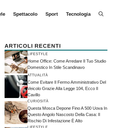
yle
Spettacolo
Sport
Tecnologia
ARTICOLI RECENTI
LIFESTYLE
Home Office: Come Arredare Il Tuo Studio
Domestico In Stile Scandinavo
ATTUALITÀ
Come Evitare Il Fermo Amministrativo Del
Veicolo Grazie Alla Legge 104, Ecco Il
Cavillo
CURIOSITÀ
Questa Mosca Depone Fino A 500 Uova In
Questo Angolo Nascosto Della Casa: Il
Rischio Di Infestazione È Alto
LIFESTYLE