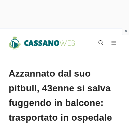
Vai
Menu
al
contenuto
Azzannato dal suo
pitbull, 43enne si salva
fuggendo in balcone:
trasportato in ospedale