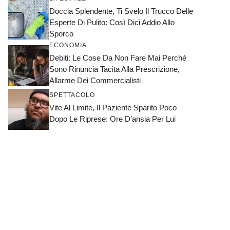
Doccia Splendente, Ti Svelo Il Trucco Delle
Esperte Di Pulito: Così Dici Addio Allo
Sporco
ECONOMIA
Debiti: Le Cose Da Non Fare Mai Perché
Sono Rinuncia Tacita Alla Prescrizione,
Allarme Dei Commercialisti
SPETTACOLO
Vite Al Limite, Il Paziente Sparito Poco
Dopo Le Riprese: Ore D’ansia Per Lui