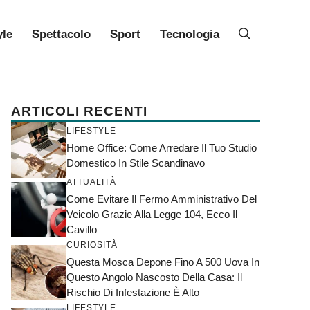
yle
Spettacolo
Sport
Tecnologia
ARTICOLI RECENTI
LIFESTYLE
Home Office: Come Arredare Il Tuo Studio
Domestico In Stile Scandinavo
ATTUALITÀ
Come Evitare Il Fermo Amministrativo Del
Veicolo Grazie Alla Legge 104, Ecco Il
Cavillo
CURIOSITÀ
Questa Mosca Depone Fino A 500 Uova In
Questo Angolo Nascosto Della Casa: Il
Rischio Di Infestazione È Alto
LIFESTYLE