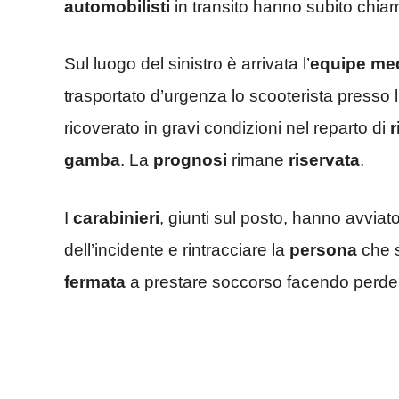
automobilisti
in transito hanno subito chiam
Sul luogo del sinistro è arrivata l’
equipe
me
trasportato d’urgenza lo scooterista presso l
ricoverato in gravi condizioni nel reparto di
r
gamba
. La
prognosi
rimane
riservata
.
I
carabinieri
, giunti sul posto, hanno avviat
dell’incidente e rintracciare la
persona
che s
fermata
a prestare soccorso facendo perdere