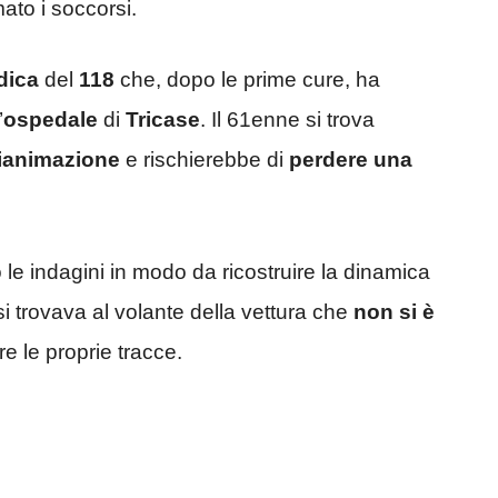
ato i soccorsi.
dica
del
118
che, dopo le prime cure, ha
’
ospedale
di
Tricase
. Il 61enne si trova
ianimazione
e rischierebbe di
perdere
una
o le indagini in modo da ricostruire la dinamica
i trovava al volante della vettura che
non si è
 le proprie tracce.