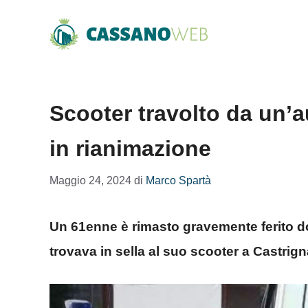
Vai
al
contenuto
Scooter travolto da un’a
in rianimazione
Maggio 24, 2024
di
Marco Spartà
Un 61enne è rimasto gravemente ferito do
trovava in sella al suo scooter a Castrign