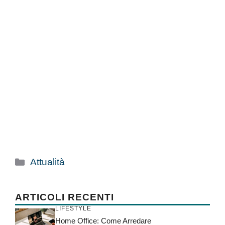
Categorie
Attualità
ARTICOLI RECENTI
LIFESTYLE
Home Office: Come Arredare