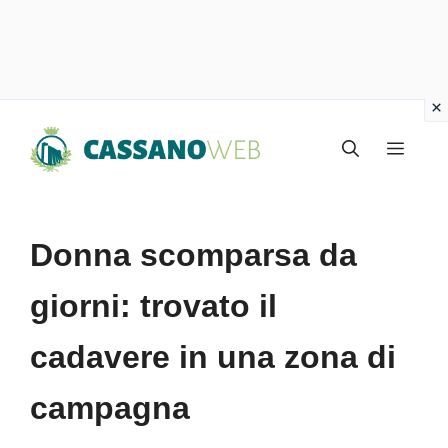
Vai
Menu
al
contenuto
Donna scomparsa da
giorni: trovato il
cadavere in una zona di
campagna