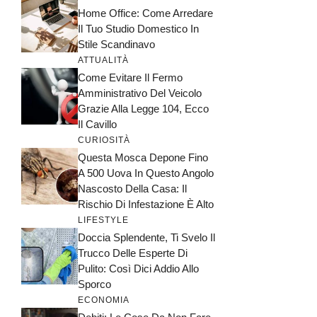
Home Office: Come Arredare
Il Tuo Studio Domestico In
Stile Scandinavo
ATTUALITÀ
Come Evitare Il Fermo
Amministrativo Del Veicolo
Grazie Alla Legge 104, Ecco
Il Cavillo
CURIOSITÀ
Questa Mosca Depone Fino
A 500 Uova In Questo Angolo
Nascosto Della Casa: Il
Rischio Di Infestazione È Alto
LIFESTYLE
Doccia Splendente, Ti Svelo Il
Trucco Delle Esperte Di
Pulito: Così Dici Addio Allo
Sporco
ECONOMIA