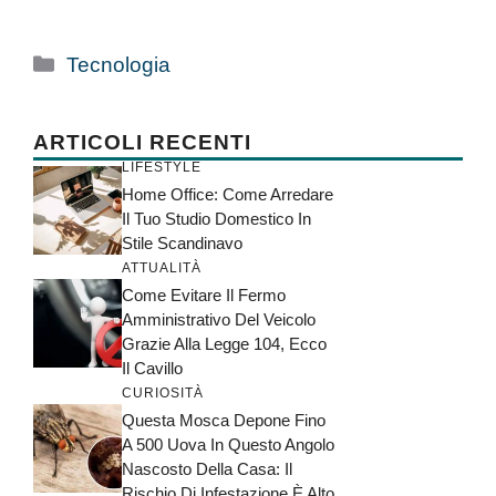
Categorie
Tecnologia
ARTICOLI RECENTI
LIFESTYLE
Home Office: Come Arredare
Il Tuo Studio Domestico In
Stile Scandinavo
ATTUALITÀ
Come Evitare Il Fermo
Amministrativo Del Veicolo
Grazie Alla Legge 104, Ecco
Il Cavillo
CURIOSITÀ
Questa Mosca Depone Fino
A 500 Uova In Questo Angolo
Nascosto Della Casa: Il
Rischio Di Infestazione È Alto