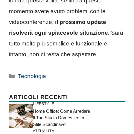
lo farà questa volta: se fino a questo
momento avete avuto problemi con le
videoconferenze,
il prossimo update
risolverà ogni spiacevole situazione.
Sarà
tutto molto più semplice e funzionale e,
intanto, non ci resta che aspettare.
Categorie
Tecnologia
ARTICOLI RECENTI
LIFESTYLE
Home Office: Come Arredare
Il Tuo Studio Domestico In
Stile Scandinavo
ATTUALITÀ