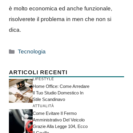
è molto economica ed anche funzionale,
risolverete il problema in men che non si
dica.
Categorie
Tecnologia
ARTICOLI RECENTI
LIFESTYLE
Home Office: Come Arredare
Il Tuo Studio Domestico In
Stile Scandinavo
ATTUALITÀ
Come Evitare Il Fermo
Amministrativo Del Veicolo
Grazie Alla Legge 104, Ecco
Il Cavillo