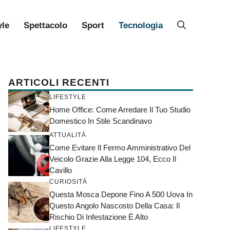
yle
Spettacolo
Sport
Tecnologia
ARTICOLI RECENTI
LIFESTYLE
Home Office: Come Arredare Il Tuo Studio
Domestico In Stile Scandinavo
ATTUALITÀ
Come Evitare Il Fermo Amministrativo Del
Veicolo Grazie Alla Legge 104, Ecco Il
Cavillo
CURIOSITÀ
Questa Mosca Depone Fino A 500 Uova In
Questo Angolo Nascosto Della Casa: Il
Rischio Di Infestazione È Alto
LIFESTYLE