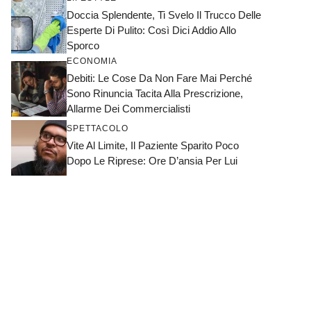
Doccia Splendente, Ti Svelo Il Trucco Delle
Esperte Di Pulito: Così Dici Addio Allo
Sporco
ECONOMIA
Debiti: Le Cose Da Non Fare Mai Perché
Sono Rinuncia Tacita Alla Prescrizione,
Allarme Dei Commercialisti
SPETTACOLO
Vite Al Limite, Il Paziente Sparito Poco
Dopo Le Riprese: Ore D’ansia Per Lui