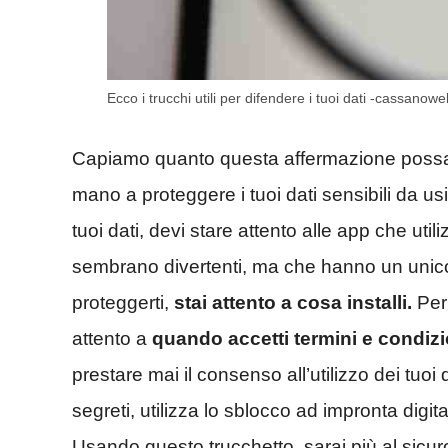
Ecco i trucchi utili per difendere i tuoi dati -cassanoweb
Capiamo quanto questa affermazione possa f
mano a proteggere i tuoi dati sensibili da us
tuoi dati, devi stare attento alle app che ut
sembrano divertenti, ma che hanno un unico c
proteggerti,
stai attento a cosa installi.
Per
attento a
quando accetti termini e condizio
prestare mai il consenso all’utilizzo dei tuoi 
segreti, utilizza lo sblocco ad impronta digi
Usando questo trucchetto, sarai più al sicur